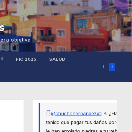
s
era objetiva
S
FIC 2025
SALUD
@chuchohernandezxti
⚠️ ¿Has
tenido que pagar tus daños porque
le han arrojado piedras a tu vehículo