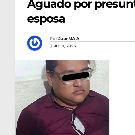
Aguado por presun
esposa
Por
JuanMA A
JUL 8, 2026