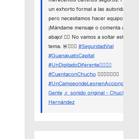
un exhorto formal a las autoridades,
pero necesitamos hacer equipo. 🛣️🔒
¡Mándame mensaje o comenta aquí
abajo! 👇🏼 No vamos a soltar este
tema. 🚨🙋🏾‍♂️
#SeguridadVial
#GuanajuatoCapital
#UnDipitadoDiferente🙋🏽‍♂️⚖️
#CuentaconChucho
🙋🏾‍♂️✌🏾☝🏾
#UnCampeondeLeonenAccionporLa
Gente
♬ sonido original - Chucho
Hernández