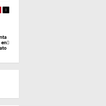
nta
 en
ato