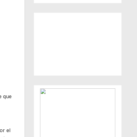
e que
or el