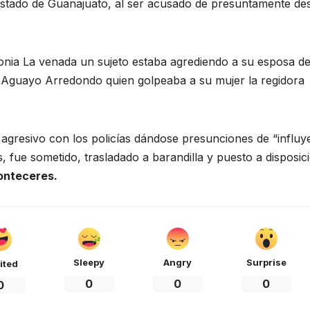
 estado de Guanajuato, al ser acusado de presuntamente des
olonia La venada un sujeto estaba agrediendo a su esposa d
 Aguayo Arredondo quien golpeaba a su mujer la regidora
 agresivo con los policías dándose presunciones de “influy
, fue sometido, trasladado a barandilla y puesto a disposic
onteceres.
Sleepy
Angry
Surprise
ited
0
0
0
0