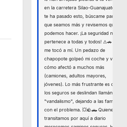
en la carretera Silao-Guanajuato? Si
te ha pasado esto, búscame para
que seamos más y revisemos qué
podemos hacer. ¡La seguridad nos
pertenece a todas y todos! ⚠️🚗 Hoy
me tocó a mí. Un pedazo de
chapopote golpeó mi coche y vi
cómo afectó a muchos más
(camiones, adultos mayores,
jóvenes). Lo más frustrante es que
los seguros se deslindan llamándolo
"vandalismo", dejando a las familias
con el problema. 💥🪨🛻 Quienes
transitamos por aquí a diario
merecemos caminos seguros. Haré