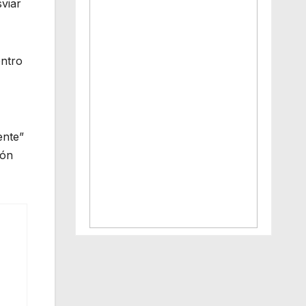
viar
entro
ente”
ión