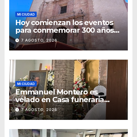
MI CIUDAD
Hoy comienzan los eventos
para conmemorar 300 años
del templo de San Roque
7 AGOSTO, 2026
MI CIUDAD
Emmanuel Montero es
velado en Casa funeraria
Forasté
7 AGOSTO, 2026