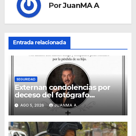
Por
JuanMA A
Entrada relacionada
SEGURIDAD
Externan condolencias por
deceso del fotógrafo
Emmanuel Montero
AGO 5, 2026
JUANMA A