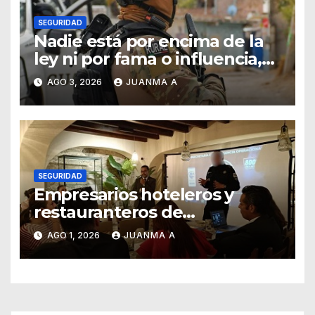
SEGURIDAD
Nadie está por encima de la
ley ni por fama o influencia,
afirmó titular de SSCG
AGO 3, 2026
JUANMA A
SEGURIDAD
Empresarios hoteleros y
restauranteros de
Guanajuato buscan frenar
AGO 1, 2026
JUANMA A
intentos de extorsión