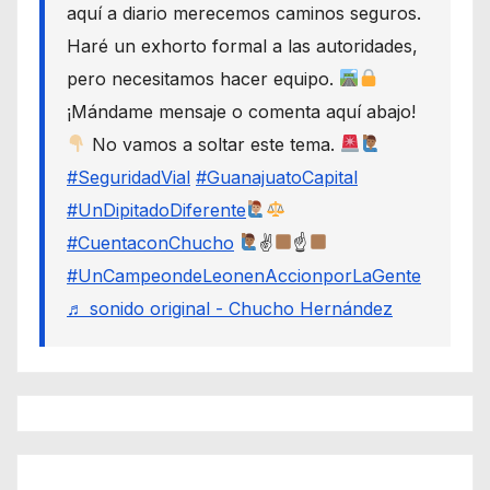
aquí a diario merecemos caminos seguros.
Haré un exhorto formal a las autoridades,
pero necesitamos hacer equipo.
¡Mándame mensaje o comenta aquí abajo!
No vamos a soltar este tema.
#SeguridadVial
#GuanajuatoCapital
#UnDipitadoDiferente
#CuentaconChucho
✌
☝
#UnCampeondeLeonenAccionporLaGente
♬ sonido original - Chucho Hernández