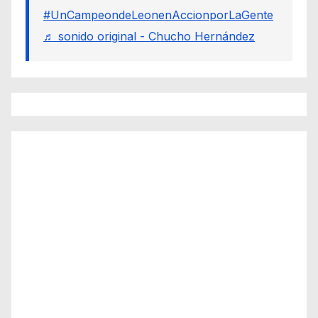
#UnCampeondeLeonenAccionporLaGente
♬ sonido original - Chucho Hernández