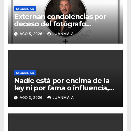
SEGURIDAD
Externan condolencias por
deceso del fotógrafo
Emmanuel Montero
AGO 5, 2026
JUANMA A
SEGURIDAD
Nadie está por encima de la
ley ni por fama o influencia,
afirmó titular de SSCG
AGO 3, 2026
JUANMA A