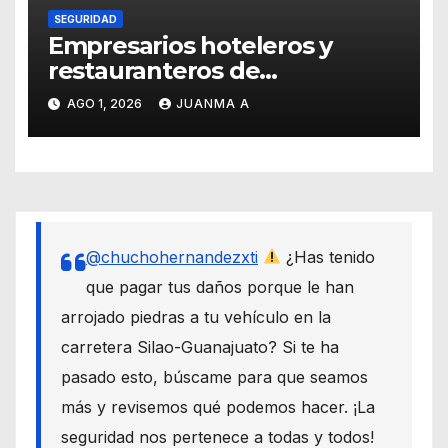
SEGURIDAD
Empresarios hoteleros y
restauranteros de
Guanajuato buscan frenar
AGO 1, 2026
JUANMA A
intentos de extorsión
@chuchohernandezxti
¿Has tenido
que pagar tus daños porque le han
arrojado piedras a tu vehículo en la
carretera Silao-Guanajuato? Si te ha
pasado esto, búscame para que seamos
más y revisemos qué podemos hacer. ¡La
seguridad nos pertenece a todas y todos!