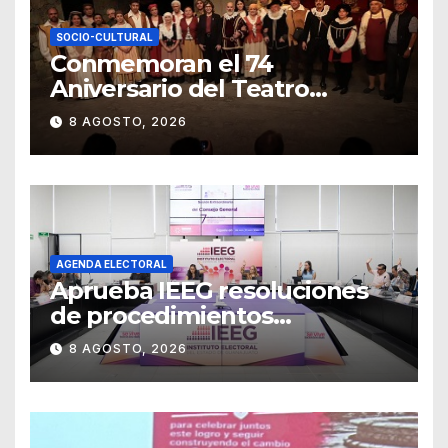
SOCIO-CULTURAL
Conmemoran el 74
Aniversario del Teatro
Universitario con una
8 AGOSTO, 2026
representación del
“Retablillo jovial”
AGENDA ELECTORAL
Aprueba IEEG resoluciones
de procedimientos
sancionadores
8 AGOSTO, 2026