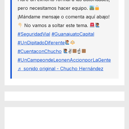
pero necesitamos hacer equipo.
¡Mándame mensaje o comenta aquí abajo!
No vamos a soltar este tema.
#SeguridadVial
#GuanajuatoCapital
#UnDipitadoDiferente
#CuentaconChucho
✌
☝
#UnCampeondeLeonenAccionporLaGente
♬ sonido original - Chucho Hernández