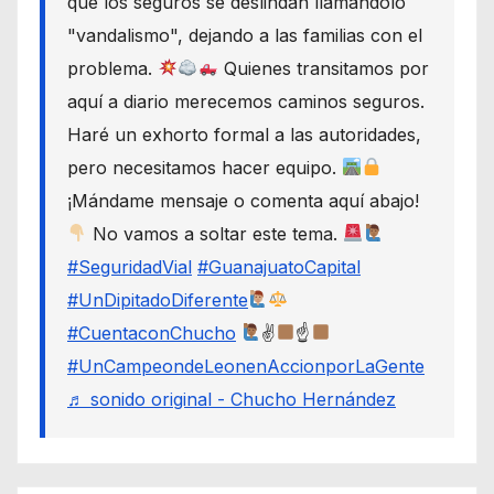
que los seguros se deslindan llamándolo
"vandalismo", dejando a las familias con el
problema.
Quienes transitamos por
aquí a diario merecemos caminos seguros.
Haré un exhorto formal a las autoridades,
pero necesitamos hacer equipo.
¡Mándame mensaje o comenta aquí abajo!
No vamos a soltar este tema.
#SeguridadVial
#GuanajuatoCapital
#UnDipitadoDiferente
#CuentaconChucho
✌
☝
#UnCampeondeLeonenAccionporLaGente
♬ sonido original - Chucho Hernández