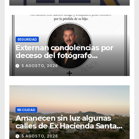
SEGURIDAD
Externan condolencias por
deceso del fotógrafo
Emmanuel Montero
5 AGOSTO, 2026
MI CIUDAD
Amanecen sin luz algunas
calles de Ex Hacienda Santa
Teresa
5 AGOSTO, 2026