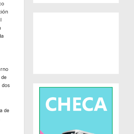
co
ción
l
n
da
erno
 de
e dos
a de
,