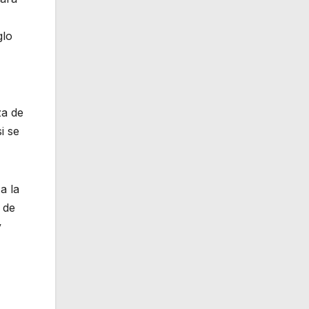
glo
za de
i se
a la
 de
y