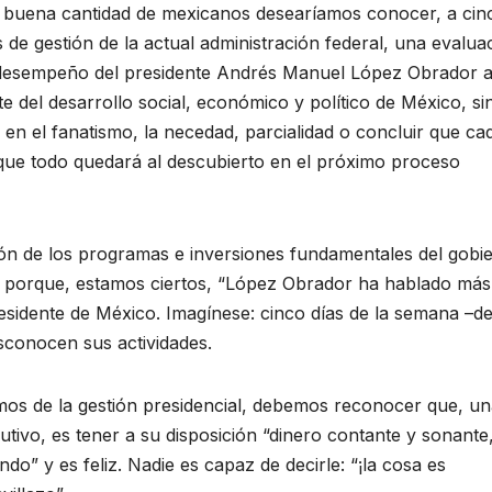
buena cantidad de mexicanos desearíamos conocer, a cin
 de gestión de la actual administración federal, una evalua
desempeño del presidente Andrés Manuel López Obrador a
te del desarrollo social, económico y político de México, si
 en el fanatismo, la necedad, parcialidad o concluir que ca
 que todo quedará al descubierto en el próximo proceso
ón de los programas e inversiones fundamentales del gobi
do porque, estamos ciertos, “López Obrador ha hablado más
esidente de México. Imagínese: cinco días de la semana –d
esconocen sus actividades.
imos de la gestión presidencial, debemos reconocer que, un
cutivo, es tener a su disposición “dinero contante y sonante
do” y es feliz. Nadie es capaz de decirle: “¡la cosa es