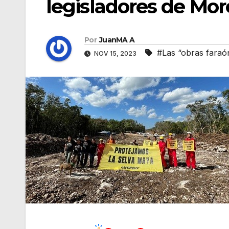
legisladores de Mor
Por
JuanMA A
#Las “obras faraó
NOV 15, 2023