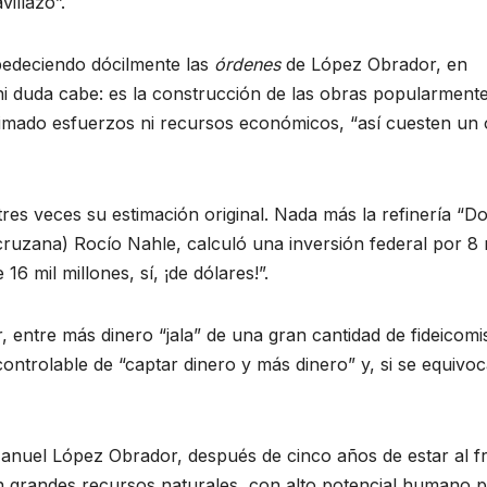
illazo”.
bedeciendo dócilmente las
órdenes
de López Obrador, en
ni duda cabe: es la construcción de las obras popularment
atimado esfuerzos ni recursos económicos, “así cuesten un 
res veces su estimación original. Nada más la refinería “D
ruzana) Rocío Nahle, calculó una inversión federal por 8 
6 mil millones, sí, ¡de dólares!”.
 entre más dinero “jala” de una gran cantidad de fideicomi
ncontrolable de “captar dinero y más dinero” y, si se equivoc
anuel López Obrador, después de cinco años de estar al f
 grandes recursos naturales, con alto potencial humano 