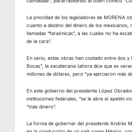
calmadaa!”, parafraseando al buen cómico “Clav
La prioridad de los legisladores de MORENA o
cuanto a destino del dinero de los mexicanos, 
llamadas “faraónicas”, a las cuales no ha esc
de la cara”.
En serio, estas obras han costado entre dos y t
Bocas”, la zacatecana (ahora dice que es verac
millones de dólares, pero “ya ejercieron más de 1
En este gobierno del presidente López Obrador,
instituciones federales, “se le abre el apetito i
“más dinero”.
La forma de gobernar del presidente Andrés M
en la conducción de un país como México, con