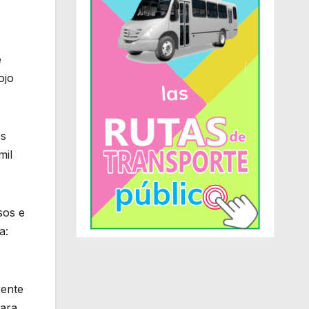
e
ojo
os
mil
sos e
a:
rente
para