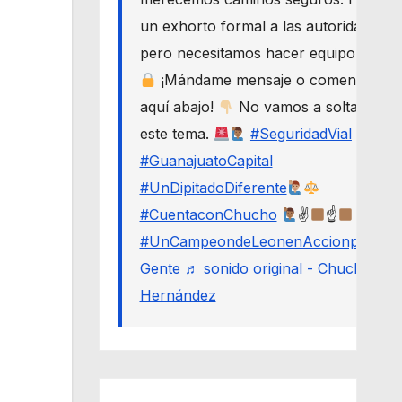
un exhorto formal a las autoridades,
pero necesitamos hacer equipo.
¡Mándame mensaje o comenta
aquí abajo!
No vamos a soltar
este tema.
#SeguridadVial
#GuanajuatoCapital
#UnDipitadoDiferente
#CuentaconChucho
✌
☝
#UnCampeondeLeonenAccionporLa
Gente
♬ sonido original - Chucho
Hernández