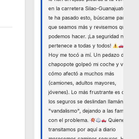
en la carretera Silao-Guanajuato? Si
te ha pasado esto, búscame para
que seamos más y revisemos qué
podemos hacer. ¡La seguridad nos
pertenece a todas y todos!
Hoy me tocó a mí. Un pedazo de
chapopote golpeó mi coche y vi
cómo afectó a muchos más
(camiones, adultos mayores,
jóvenes). Lo más frustrante es que
los seguros se deslindan llamándolo
"vandalismo", dejando a las familias
con el problema.
Quienes
transitamos por aquí a diario
merecemos caminos seguros. Haré