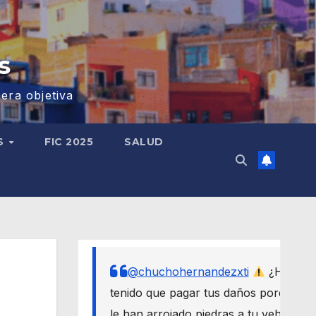
s
era objetiva
S
FIC 2025
SALUD
@chuchohernandezxti
¿Has
tenido que pagar tus daños porque
le han arrojado piedras a tu vehículo