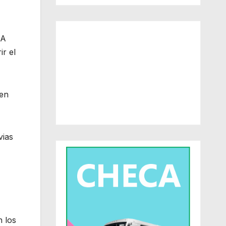
 A
ir el
 en
vias
n los