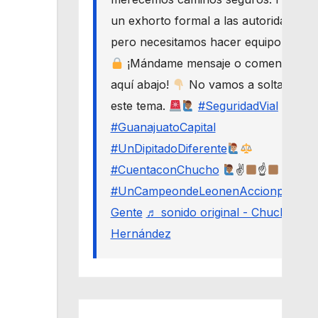
un exhorto formal a las autoridades,
pero necesitamos hacer equipo.
¡Mándame mensaje o comenta
aquí abajo!
No vamos a soltar
este tema.
#SeguridadVial
#GuanajuatoCapital
#UnDipitadoDiferente
#CuentaconChucho
✌
☝
#UnCampeondeLeonenAccionporLa
Gente
♬ sonido original - Chucho
Hernández