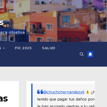
s
era objetiva
S
FIC 2025
SALUD
@chuchohernandezxti
¿Has
as
tenido que pagar tus daños porque
le han arrojado piedras a tu vehículo