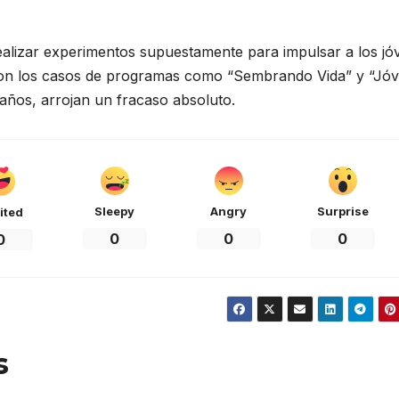
realizar experimentos supuestamente para impulsar a los jó
son los casos de programas como “Sembrando Vida” y “Jó
años, arrojan un fracaso absoluto.
Sleepy
Angry
Surprise
ited
0
0
0
0
s