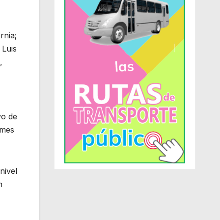
rnia;
 Luis
,
vo de
rmes
nivel
n