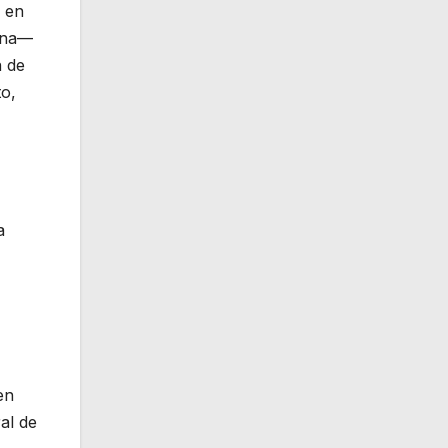
, en
cana—
n de
to,
a
en
al de