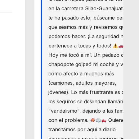
en la carretera Silao-Guanajuato? Si
te ha pasado esto, búscame para
que seamos más y revisemos qué
podemos hacer. ¡La seguridad nos
pertenece a todas y todos!
Hoy me tocó a mí. Un pedazo de
chapopote golpeó mi coche y vi
cómo afectó a muchos más
(camiones, adultos mayores,
jóvenes). Lo más frustrante es que
los seguros se deslindan llamándolo
"vandalismo", dejando a las familias
con el problema.
Quienes
transitamos por aquí a diario
merecemos caminos seguros. Haré