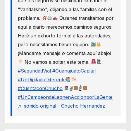
que los seguros se deslindan llamándolo
"vandalismo", dejando a las familias con el
problema.
Quienes transitamos por
aquí a diario merecemos caminos seguros.
Haré un exhorto formal a las autoridades,
pero necesitamos hacer equipo.
¡Mándame mensaje o comenta aquí abajo!
No vamos a soltar este tema.
#SeguridadVial
#GuanajuatoCapital
#UnDipitadoDiferente
#CuentaconChucho
✌
☝
#UnCampeondeLeonenAccionporLaGente
♬ sonido original - Chucho Hernández