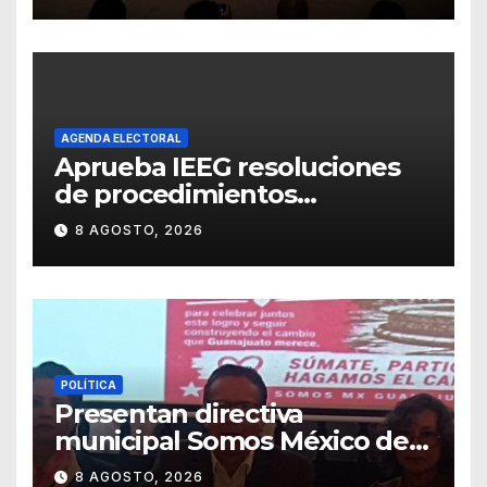
representación del
“Retablillo jovial”
AGENDA ELECTORAL
Aprueba IEEG resoluciones
de procedimientos
sancionadores
8 AGOSTO, 2026
POLÍTICA
Presentan directiva
municipal Somos México de
Guanajuato
8 AGOSTO, 2026