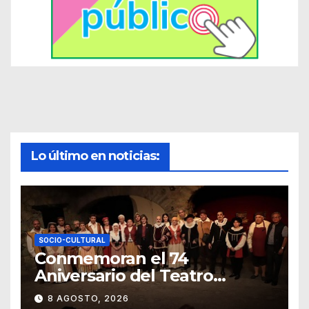
Lo último en noticias:
SOCIO-CULTURAL
Conmemoran el 74
Aniversario del Teatro
Universitario con una
8 AGOSTO, 2026