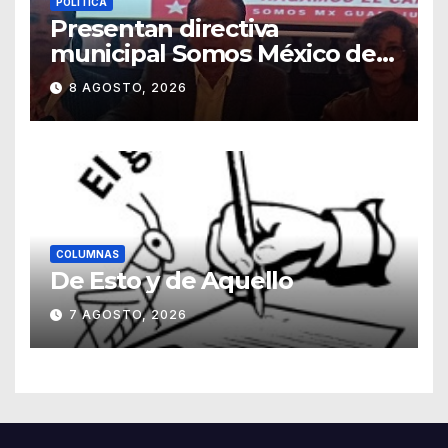
POLÍTICA
Presentan directiva
municipal Somos México de
Guanajuato
8 AGOSTO, 2026
COLUMNAS
De Esto y de Aquello
7 AGOSTO, 2026