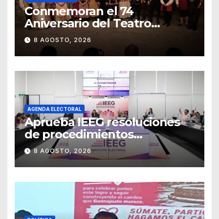
Conmemoran el 74
Aniversario del Teatro
Universitario con una
8 AGOSTO, 2026
representación del
“Retablillo jovial”
AGENDA ELECTORAL
Aprueba IEEG resoluciones
de procedimientos
sancionadores
8 AGOSTO, 2026