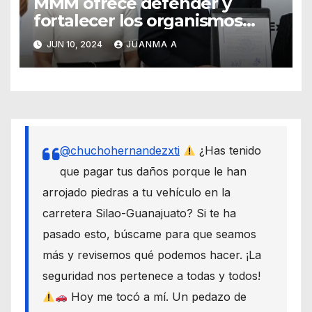
MMM ofrece defender y
fortalecer los organismos
autónomos desde el Senado
JUN 10, 2024
JUANMA A
@chuchohernandezxti
¿Has tenido
que pagar tus daños porque le han
arrojado piedras a tu vehículo en la
carretera Silao-Guanajuato? Si te ha
pasado esto, búscame para que seamos
más y revisemos qué podemos hacer. ¡La
seguridad nos pertenece a todas y todos!
Hoy me tocó a mí. Un pedazo de