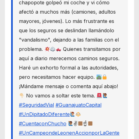
chapopote golpeó mi coche y vi cómo
afectó a muchos más (camiones, adultos
mayores, jóvenes). Lo más frustrante es
que los seguros se deslindan llamándolo
"vandalismo", dejando a las familias con el
problema.
Quienes transitamos por
aquí a diario merecemos caminos seguros.
Haré un exhorto formal a las autoridades,
pero necesitamos hacer equipo.
¡Mándame mensaje o comenta aquí abajo!
No vamos a soltar este tema.
#SeguridadVial
#GuanajuatoCapital
#UnDipitadoDiferente
#CuentaconChucho
✌
☝
#UnCampeondeLeonenAccionporLaGente