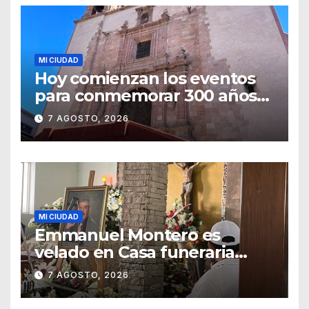
MI CIUDAD
Hoy comienzan los eventos
para conmemorar 300 años
del templo de San Roque
7 AGOSTO, 2026
MI CIUDAD
Emmanuel Montero es
velado en Casa funeraria
Forasté
7 AGOSTO, 2026