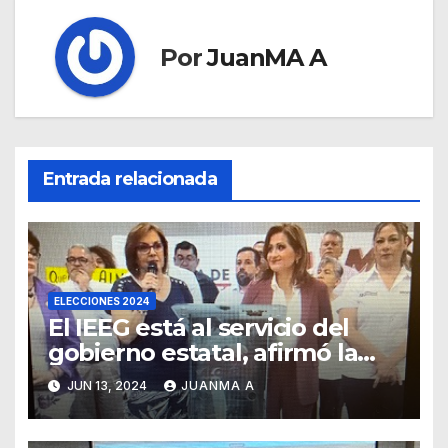
Por
JuanMA A
Entrada relacionada
ELECCIONES 2024
El IEEG está al servicio del
gobierno estatal, afirmó la
Senadora Malú Micher
JUN 13, 2024
JUANMA A