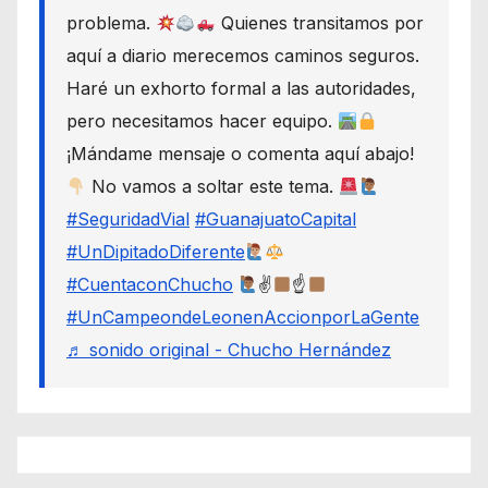
problema.
Quienes transitamos por
aquí a diario merecemos caminos seguros.
Haré un exhorto formal a las autoridades,
pero necesitamos hacer equipo.
¡Mándame mensaje o comenta aquí abajo!
No vamos a soltar este tema.
#SeguridadVial
#GuanajuatoCapital
#UnDipitadoDiferente
#CuentaconChucho
✌
☝
#UnCampeondeLeonenAccionporLaGente
♬ sonido original - Chucho Hernández