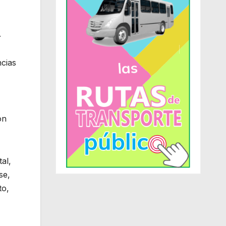
.
ncias
ón
al,
se,
to,