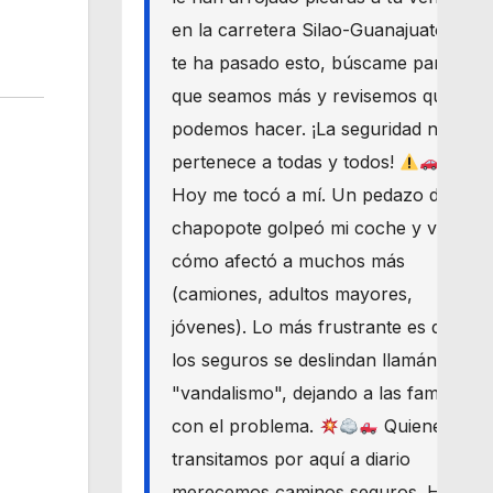
en la carretera Silao-Guanajuato? Si
te ha pasado esto, búscame para
que seamos más y revisemos qué
podemos hacer. ¡La seguridad nos
pertenece a todas y todos!
Hoy me tocó a mí. Un pedazo de
chapopote golpeó mi coche y vi
cómo afectó a muchos más
(camiones, adultos mayores,
jóvenes). Lo más frustrante es que
los seguros se deslindan llamándolo
"vandalismo", dejando a las familias
con el problema.
Quienes
transitamos por aquí a diario
merecemos caminos seguros. Haré