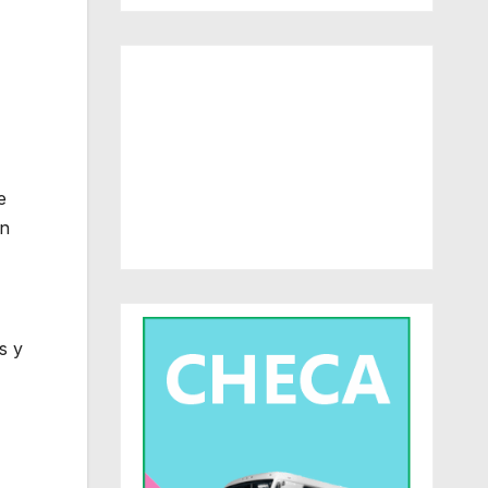
e
en
s y