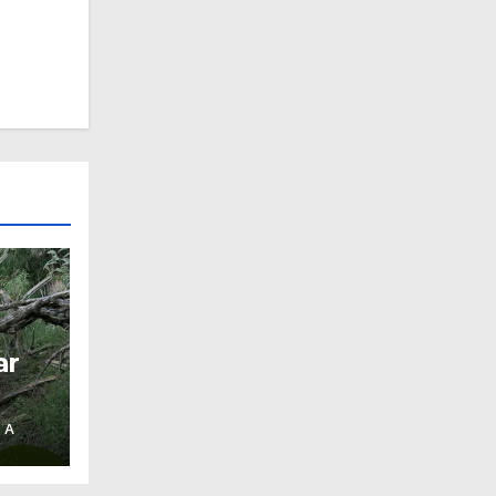
ar
 A
era
ital