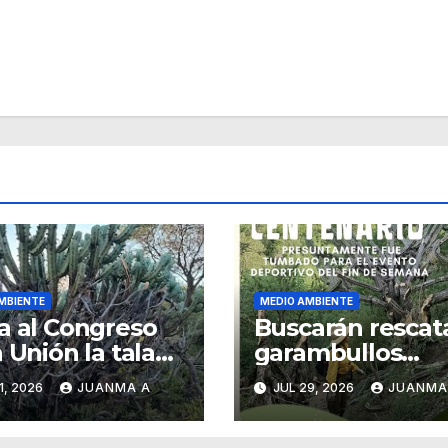
MBIENTE
MEDIO AMBIENTE
a al Congreso
Buscarán rescat
a Unión la tala
garambullos
arambullos en
presuntamente
1, 2026
JUANMA A
JUL 29, 2026
JUANMA
ajuato capital
talados por carr
atlética en la cap