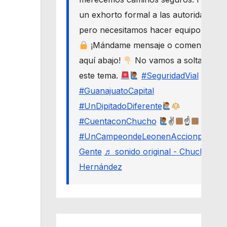
un exhorto formal a las autoridades,
pero necesitamos hacer equipo.
¡Mándame mensaje o comenta
aquí abajo!
No vamos a soltar
este tema.
#SeguridadVial
#GuanajuatoCapital
#UnDipitadoDiferente
#CuentaconChucho
✌
☝
#UnCampeondeLeonenAccionporLa
Gente
♬ sonido original - Chucho
Hernández