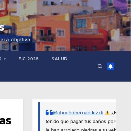
s
era objetiva
S
FIC 2025
SALUD
@chuchohernandezxti
¿Has
cas
tenido que pagar tus daños porque
le han arrojado piedras a tu vehículo