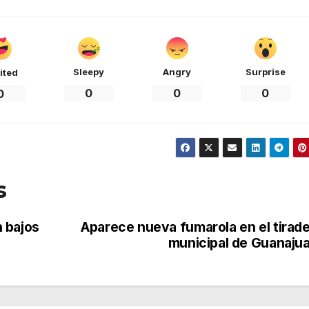
Sleepy
Angry
Surprise
ited
0
0
0
0
s
 bajos
Aparece nueva fumarola en el tirad
municipal de Guanaju