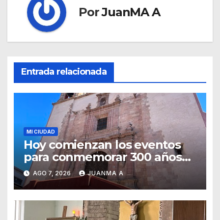
Por
JuanMA A
Entrada relacionada
MI CIUDAD
Hoy comienzan los eventos
para conmemorar 300 años
del templo de San Roque
AGO 7, 2026
JUANMA A