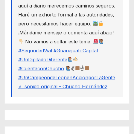
aquí a diario merecemos caminos seguros.
Haré un exhorto formal a las autoridades,
pero necesitamos hacer equipo.
¡Mándame mensaje o comenta aquí abajo!
No vamos a soltar este tema.
#SeguridadVial
#GuanajuatoCapital
#UnDipitadoDiferente
#CuentaconChucho
✌
☝
#UnCampeondeLeonenAccionporLaGente
♬ sonido original - Chucho Hernández