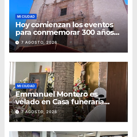
MI CIUDAD
Hoy comienzan los eventos
para conmemorar 300 años
del templo de San Roque
7 AGOSTO, 2026
MI CIUDAD
Emmanuel Montero es
velado en Casa funeraria
Forasté
7 AGOSTO, 2026