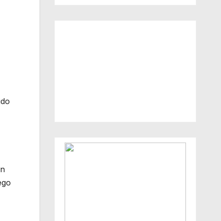
ido
en
ego