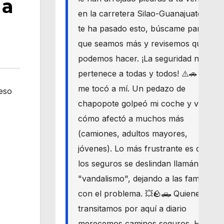
 a
en la carretera Silao-Guanajuato? Si
te ha pasado esto, búscame para
que seamos más y revisemos qué
podemos hacer. ¡La seguridad nos
pertenece a todas y todos! ⚠️🚗 Hoy
me tocó a mí. Un pedazo de
ceso
chapopote golpeó mi coche y vi
cómo afectó a muchos más
(camiones, adultos mayores,
jóvenes). Lo más frustrante es que
los seguros se deslindan llamándolo
"vandalismo", dejando a las familias
con el problema. 💥🪨🛻 Quienes
transitamos por aquí a diario
merecemos caminos seguros. Haré