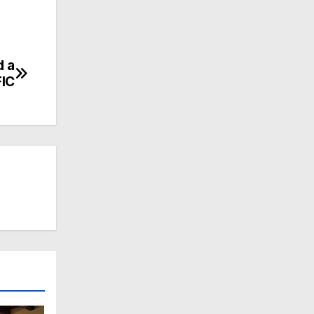
d a
FIC