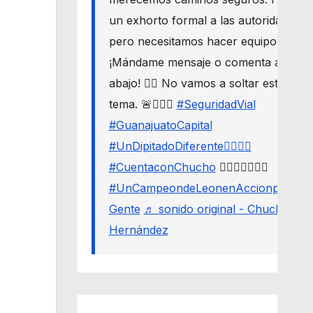
un exhorto formal a las autoridades,
pero necesitamos hacer equipo. 🛣️🔒
¡Mándame mensaje o comenta aquí
abajo! 👇🏼 No vamos a soltar este
tema. 🚨🙋🏾‍♂️
#SeguridadVial
#GuanajuatoCapital
#UnDipitadoDiferente🙋🏽‍♂️⚖️
#CuentaconChucho
🙋🏾‍♂️✌🏾☝🏾
#UnCampeondeLeonenAccionporLa
Gente
♬ sonido original - Chucho
Hernández