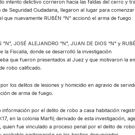
o intento delictivo corrieron hacia las faldas del cerro y tr
a de Seguridad Ciudadana, llegaron al lugar para comenzar
 el que nuevamente RUBÉN “N” accionó el arma de fuego
S “N”, JOSÉ ALEJANDRO “N”, JUAN DE DIOS “N” y RUB
 la Fiscalía, donde se desarrolló la investigación
ueba que fueron presentados al Juez y que motivaron la em
de robo calificado.
r los delitos de lesiones y homicidio en agravio de servid
ación de arma de fuego.
ó información por el delito de robo a casa habitación regist
17, en la colonia Marfil; derivado de esta investigación, ag
 quien fue vinculado a proceso penal por el delito de robo
o su probable participación en los hechos denunciados.