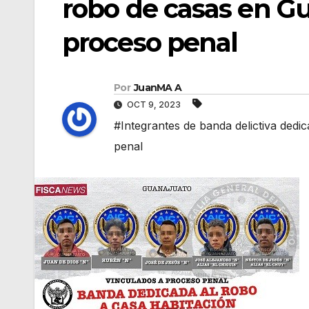
robo de casas en G
proceso penal
Por
JuanMA A
OCT 9, 2023
#Integrantes de banda delictiva ded
penal