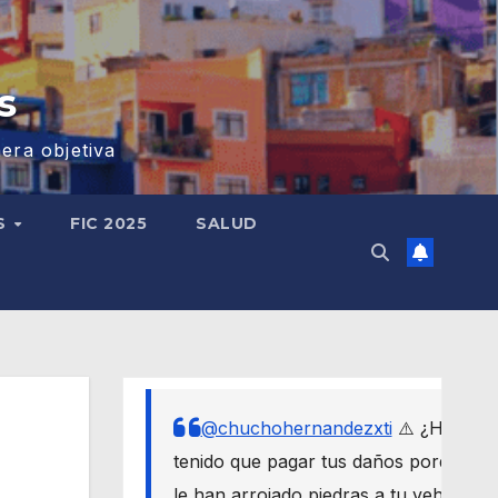
s
era objetiva
S
FIC 2025
SALUD
@chuchohernandezxti
⚠️ ¿Has
tenido que pagar tus daños porque
le han arrojado piedras a tu vehículo