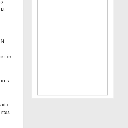
as
 la
ÉN
isión
ores
rado
entes