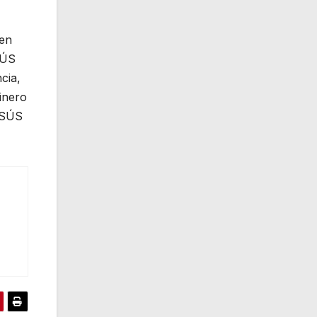
 en
SÚS
cia,
inero
JESÚS