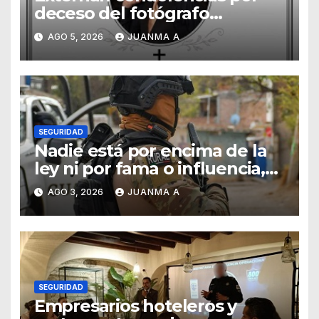
deceso del fotógrafo
Emmanuel Montero
AGO 5, 2026
JUANMA A
SEGURIDAD
Nadie está por encima de la
ley ni por fama o influencia,
afirmó titular de SSCG
AGO 3, 2026
JUANMA A
SEGURIDAD
Empresarios hoteleros y