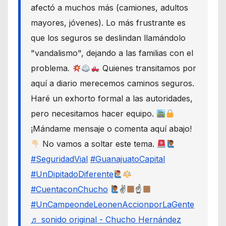
afectó a muchos más (camiones, adultos
mayores, jóvenes). Lo más frustrante es
que los seguros se deslindan llamándolo
"vandalismo", dejando a las familias con el
problema.
Quienes transitamos por
aquí a diario merecemos caminos seguros.
Haré un exhorto formal a las autoridades,
pero necesitamos hacer equipo.
¡Mándame mensaje o comenta aquí abajo!
No vamos a soltar este tema.
#SeguridadVial
#GuanajuatoCapital
#UnDipitadoDiferente
#CuentaconChucho
✌
☝
#UnCampeondeLeonenAccionporLaGente
♬ sonido original - Chucho Hernández