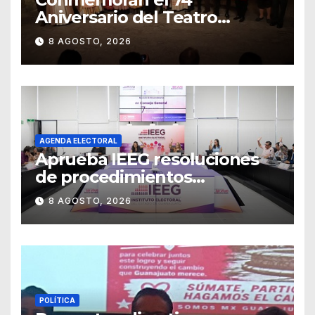
Aniversario del Teatro
Universitario con una
8 AGOSTO, 2026
representación del
“Retablillo jovial”
AGENDA ELECTORAL
Aprueba IEEG resoluciones
de procedimientos
sancionadores
8 AGOSTO, 2026
POLÍTICA