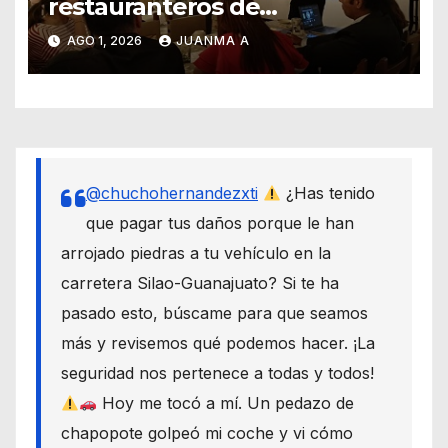
restauranteros de
Guanajuato buscan frenar
AGO 1, 2026
JUANMA A
intentos de extorsión
@chuchohernandezxti
¿Has tenido
que pagar tus daños porque le han
arrojado piedras a tu vehículo en la
carretera Silao-Guanajuato? Si te ha
pasado esto, búscame para que seamos
más y revisemos qué podemos hacer. ¡La
seguridad nos pertenece a todas y todos!
Hoy me tocó a mí. Un pedazo de
chapopote golpeó mi coche y vi cómo