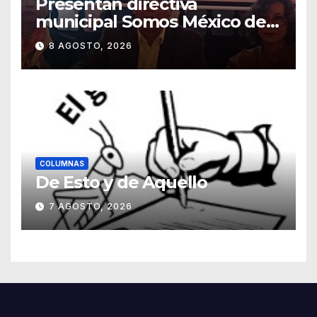
Presentan directiva
municipal Somos México de
Guanajuato
8 AGOSTO, 2026
COLUMNAS
De Esto y de Aquello
7 AGOSTO, 2026