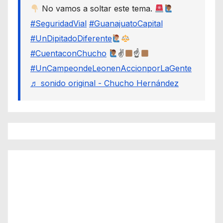
No vamos a soltar este tema.
#SeguridadVial
#GuanajuatoCapital
#UnDipitadoDiferente
#CuentaconChucho
✌
☝
#UnCampeondeLeonenAccionporLaGente
♬ sonido original - Chucho Hernández