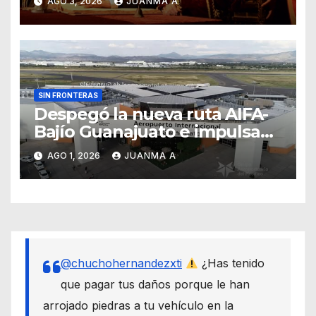
AGO 3, 2026
JUANMA A
SIN FRONTERAS
Despegó la nueva ruta AIFA-
Bajío Guanajuato e impulsa
su conectividad aérea
AGO 1, 2026
JUANMA A
nacional
@chuchohernandezxti
¿Has tenido
que pagar tus daños porque le han
arrojado piedras a tu vehículo en la