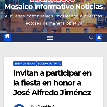
Mosaico Informativo Noticias
A 15 años continuamos informando a nuestros
lectores de manera objetiva
SIN FRONTERAS
SOCIO-CULTURAL
Invitan a participar en
la fiesta en honor a
José Alfredo Jiménez
Por
JuanMA A