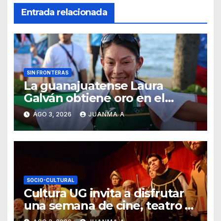
Entrada relacionada
SIN FRONTERAS
La guanajuatense Laura
Galván obtiene oro en el
medio maratón de Juegos
AGO 3, 2026
JUANMA A
Centroamericanos
SOCIO-CULTURAL
Cultura UG invita a disfrutar
una semana de cine, teatro y
exposiciones artísticas