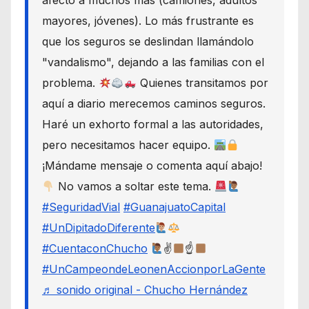
afectó a muchos más (camiones, adultos
mayores, jóvenes). Lo más frustrante es
que los seguros se deslindan llamándolo
"vandalismo", dejando a las familias con el
problema.
Quienes transitamos por
aquí a diario merecemos caminos seguros.
Haré un exhorto formal a las autoridades,
pero necesitamos hacer equipo.
¡Mándame mensaje o comenta aquí abajo!
No vamos a soltar este tema.
#SeguridadVial
#GuanajuatoCapital
#UnDipitadoDiferente
#CuentaconChucho
✌
☝
#UnCampeondeLeonenAccionporLaGente
♬ sonido original - Chucho Hernández