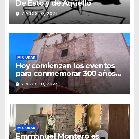
De Esto y de Aquello
7 AGOSTO, 2026
MI CIUDAD
Hoy comienzan los eventos
para conmemorar 300 años
del templo de San Roque
7 AGOSTO, 2026
MI CIUDAD
Emmanuel Montero es