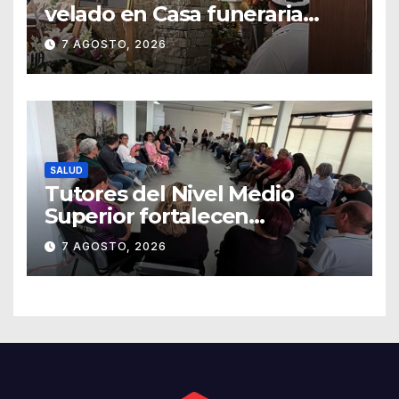
velado en Casa funeraria
Forasté
7 AGOSTO, 2026
SALUD
Tutores del Nivel Medio
Superior fortalecen
estrategias para la
7 AGOSTO, 2026
prevención de la violencia en
el noviazgo