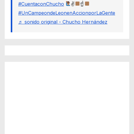
#CuentaconChucho
✌
☝
#UnCampeondeLeonenAccionporLaGente
♬ sonido original - Chucho Hernández