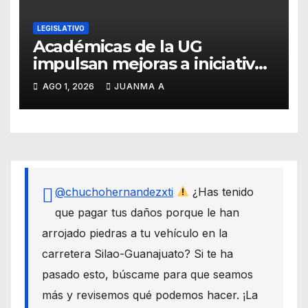
LEGISLATIVO
Académicas de la UG
impulsan mejoras a iniciativa
de reforma en materia de
AGO 1, 2026
JUANMA A
lactancia humana
@chuchohernandezxti
¿Has tenido
que pagar tus daños porque le han
arrojado piedras a tu vehículo en la
carretera Silao-Guanajuato? Si te ha
pasado esto, búscame para que seamos
más y revisemos qué podemos hacer. ¡La