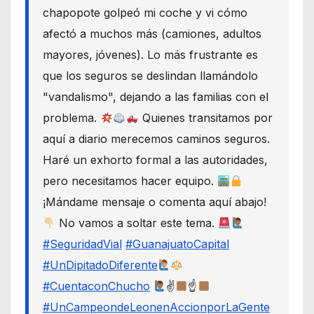
chapopote golpeó mi coche y vi cómo
afectó a muchos más (camiones, adultos
mayores, jóvenes). Lo más frustrante es
que los seguros se deslindan llamándolo
"vandalismo", dejando a las familias con el
problema.
Quienes transitamos por
aquí a diario merecemos caminos seguros.
Haré un exhorto formal a las autoridades,
pero necesitamos hacer equipo.
¡Mándame mensaje o comenta aquí abajo!
No vamos a soltar este tema.
#SeguridadVial
#GuanajuatoCapital
#UnDipitadoDiferente
#CuentaconChucho
✌
☝
#UnCampeondeLeonenAccionporLaGente