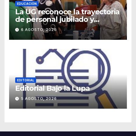
EDUCACIÓN
La UG reconoce la trayectoria
de personal jubilado y
agradece su legado
6 AGOSTO, 2026
EDITORIAL
Editorial Bajo la Lupa
5 AGOSTO, 2026