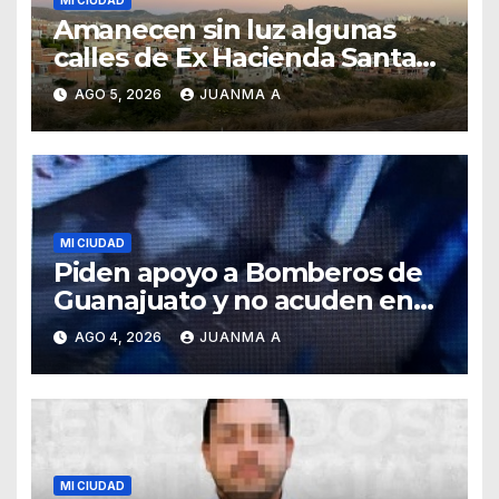
Amanecen sin luz algunas
calles de Ex Hacienda Santa
Teresa
AGO 5, 2026
JUANMA A
MI CIUDAD
Piden apoyo a Bomberos de
Guanajuato y no acuden en
auxilio de capitalinos ante
AGO 4, 2026
JUANMA A
fuerte lluvia
MI CIUDAD