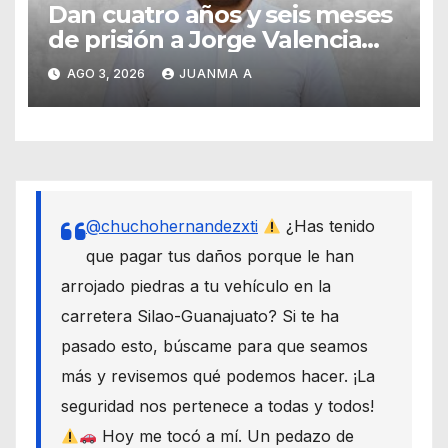
Dan cuatro años y seis meses
de prisión a Jorge Valencia
Gallo por el delito de cohecho
AGO 3, 2026
JUANMA A
@chuchohernandezxti
¿Has tenido
que pagar tus daños porque le han
arrojado piedras a tu vehículo en la
carretera Silao-Guanajuato? Si te ha
pasado esto, búscame para que seamos
más y revisemos qué podemos hacer. ¡La
seguridad nos pertenece a todas y todos!
Hoy me tocó a mí. Un pedazo de