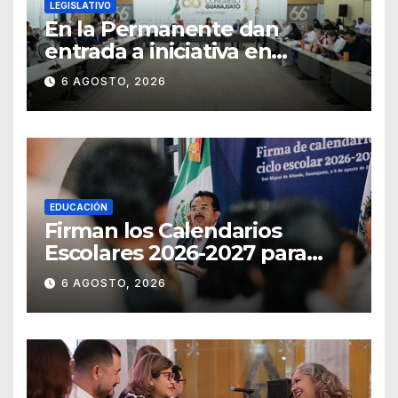
LEGISLATIVO
En la Permanente dan
entrada a iniciativa en
materia notarial
6 AGOSTO, 2026
EDUCACIÓN
Firman los Calendarios
Escolares 2026-2027 para
Guanajuato
6 AGOSTO, 2026