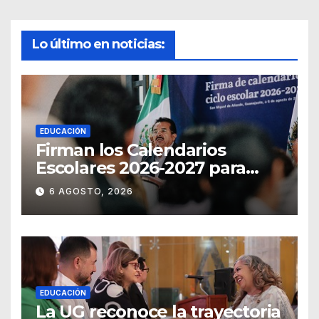
Lo último en noticias:
EDUCACIÓN
Firman los Calendarios
Escolares 2026-2027 para
Guanajuato
6 AGOSTO, 2026
EDUCACIÓN
La UG reconoce la trayectoria