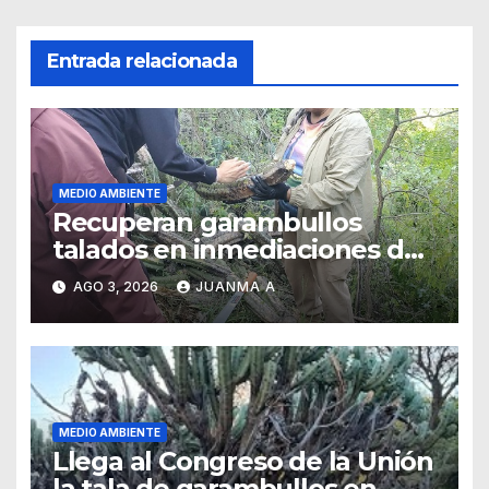
Entrada relacionada
MEDIO AMBIENTE
Recuperan garambullos
talados en inmediaciones de
la Garrapata
AGO 3, 2026
JUANMA A
MEDIO AMBIENTE
Llega al Congreso de la Unión
la tala de garambullos en