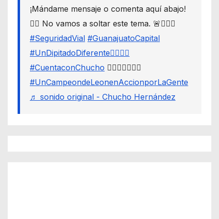
¡Mándame mensaje o comenta aquí abajo!
👇🏼 No vamos a soltar este tema. 🚨🙋🏾‍♂️
#SeguridadVial
#GuanajuatoCapital
#UnDipitadoDiferente🙋🏽‍♂️⚖️
#CuentaconChucho
🙋🏾‍♂️✌🏾☝🏾
#UnCampeondeLeonenAccionporLaGente
♬ sonido original - Chucho Hernández