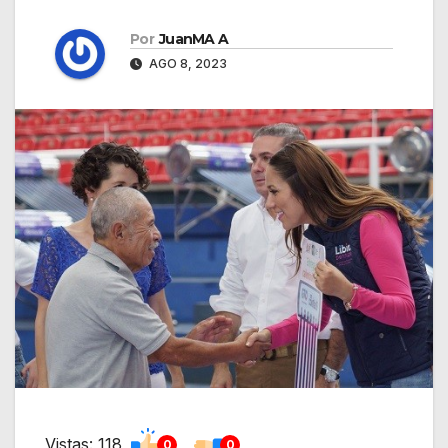
Por
JuanMA A
AGO 8, 2023
Vistas: 118
0
0