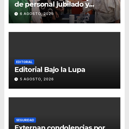
de personal jubilado y
agradece su legado
6 AGOSTO, 2026
EDITORIAL
Editorial Bajo la Lupa
5 AGOSTO, 2026
SEGURIDAD
Externan condolencias por