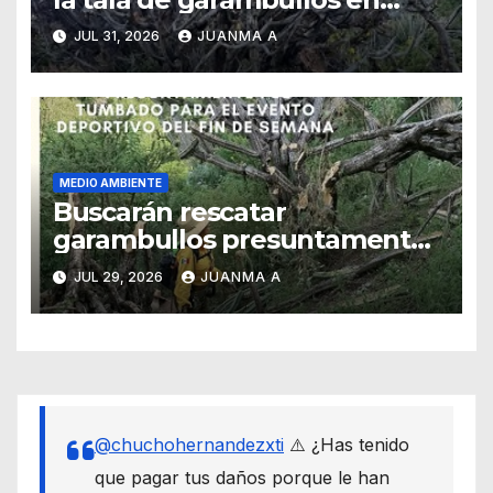
Guanajuato capital
JUL 31, 2026
JUANMA A
MEDIO AMBIENTE
Buscarán rescatar
garambullos presuntamente
talados por carrera atlética en
JUL 29, 2026
JUANMA A
la capital
@chuchohernandezxti
⚠️ ¿Has tenido
que pagar tus daños porque le han