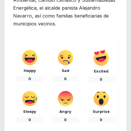
Ambiental, Cambio Climático y Sustentabilidad
Energética, el alcalde panista Alejandro
Navarro, así como familias beneficiarias de
municipios vecinos.
Happy
Sad
Excited
0
0
0
Sleepy
Angry
Surprise
0
0
0