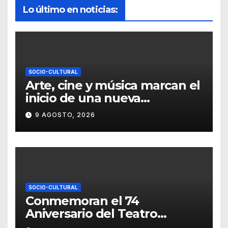
Lo último en noticias:
SOCIO-CULTURAL
Arte, cine y música marcan el
inicio de una nueva
temporada cultural en la UG
9 AGOSTO, 2026
SOCIO-CULTURAL
Conmemoran el 74
Aniversario del Teatro
Universitario con una