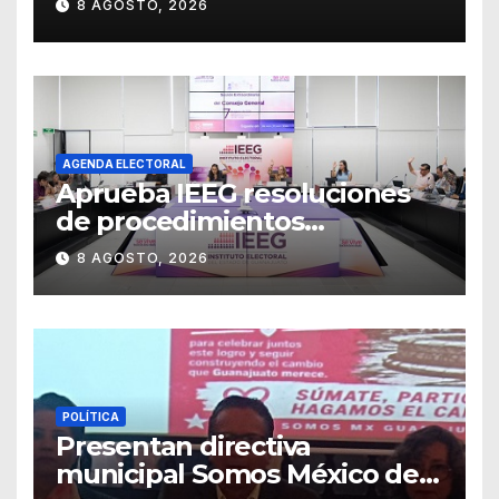
8 AGOSTO, 2026
representación del
“Retablillo jovial”
AGENDA ELECTORAL
Aprueba IEEG resoluciones
de procedimientos
sancionadores
8 AGOSTO, 2026
POLÍTICA
Presentan directiva
municipal Somos México de