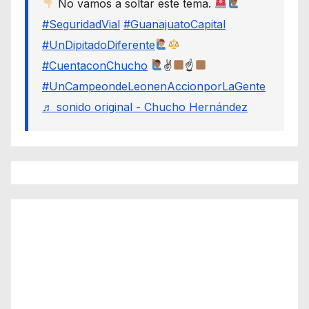
No vamos a soltar este tema.
#SeguridadVial
#GuanajuatoCapital
#UnDipitadoDiferente
#CuentaconChucho
✌
☝
#UnCampeondeLeonenAccionporLaGente
♬ sonido original - Chucho Hernández