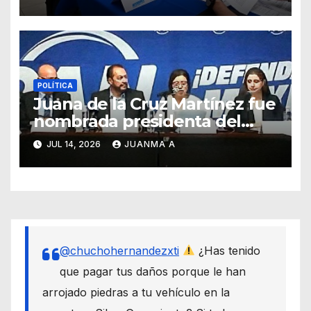
POLÍTICA
Juana de la Cruz Martínez fue
nombrada presidenta del
PAN en Guanajuato
JUL 14, 2026
JUANMA A
@chuchohernandezxti
¿Has tenido
que pagar tus daños porque le han
arrojado piedras a tu vehículo en la