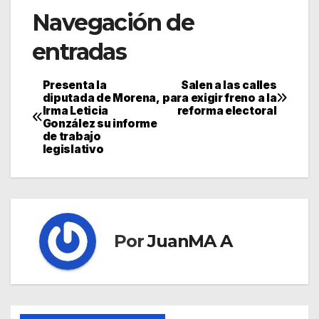
Navegación de
entradas
Presenta la
Salen a las calles
diputada de Morena,
para exigir freno a la
Irma Leticia
reforma electoral
González su informe
de trabajo
legislativo
Por
JuanMA A