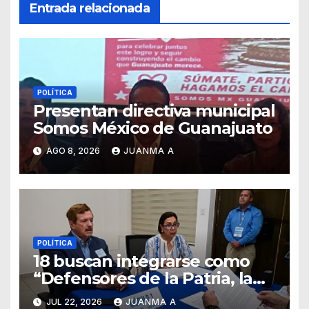
Entrada relacionada
POLÍTICA
Presentan directiva municipal
Somos México de Guanajuato
AGO 8, 2026
JUANMA A
POLÍTICA
18 buscan integrarse como
“Defensores de la Patria, la
Familia y la Libertad”
JUL 22, 2026
JUANMA A