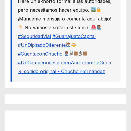
Haré un exhorto formal a las autoridades,
pero necesitamos hacer equipo.
¡Mándame mensaje o comenta aquí abajo!
No vamos a soltar este tema.
#SeguridadVial
#GuanajuatoCapital
#UnDipitadoDiferente
#CuentaconChucho
✌
☝
#UnCampeondeLeonenAccionporLaGente
♬ sonido original - Chucho Hernández