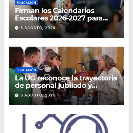
EDUCACIÓN
Firman los Calendarios
Escolares 2026-2027 para
Guanajuato
6 AGOSTO, 2026
EDUCACIÓN
La UG reconoce la trayectoria
de personal jubilado y
agradece su legado
6 AGOSTO, 2026