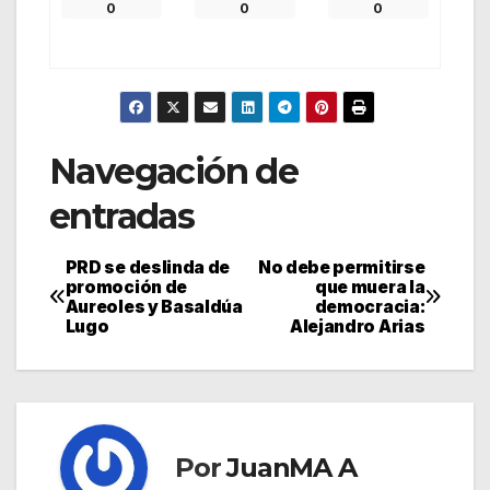
0
0
0
Navegación de
entradas
PRD se deslinda de
No debe permitirse
promoción de
que muera la
Aureoles y Basaldúa
democracia:
Lugo
Alejandro Arias
Por
JuanMA A