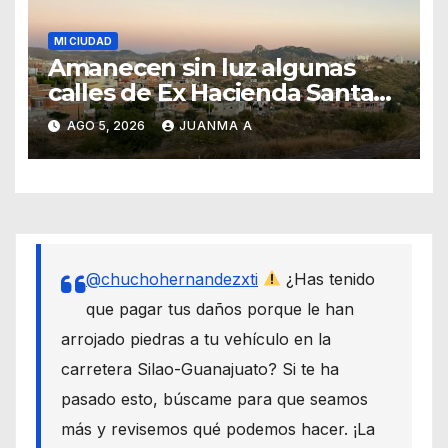
MI CIUDAD
Amanecen sin luz algunas
calles de Ex Hacienda Santa
Teresa
AGO 5, 2026
JUANMA A
@chuchohernandezxti
¿Has tenido
que pagar tus daños porque le han
arrojado piedras a tu vehículo en la
carretera Silao-Guanajuato? Si te ha
pasado esto, búscame para que seamos
más y revisemos qué podemos hacer. ¡La