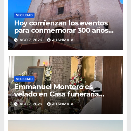
MI CIUDAD
Hoy comienzan los eventos
para conmemorar 300 años
del templo de San Roque
AGO 7, 2026
JUANMA A
MI CIUDAD
Emmanuel Montero es
velado en Casa funeraria
Forasté
AGO 7, 2026
JUANMA A