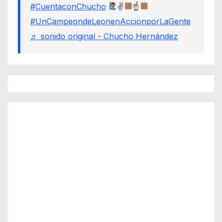
#CuentaconChucho
✌
☝
#UnCampeondeLeonenAccionporLaGente
♬ sonido original - Chucho Hernández