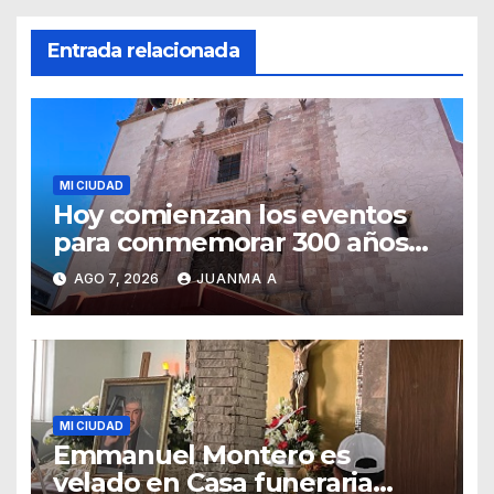
Entrada relacionada
MI CIUDAD
Hoy comienzan los eventos
para conmemorar 300 años
del templo de San Roque
AGO 7, 2026
JUANMA A
MI CIUDAD
Emmanuel Montero es
velado en Casa funeraria