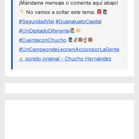
¡Mándame mensaje o comenta aquí abajo!
No vamos a soltar este tema.
#SeguridadVial
#GuanajuatoCapital
#UnDipitadoDiferente
#CuentaconChucho
✌
☝
#UnCampeondeLeonenAccionporLaGente
♬ sonido original - Chucho Hernández