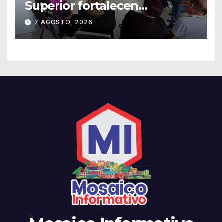
Superior fortalecen
estrategias para la
7 AGOSTO, 2026
prevención de la violencia en
el noviazgo