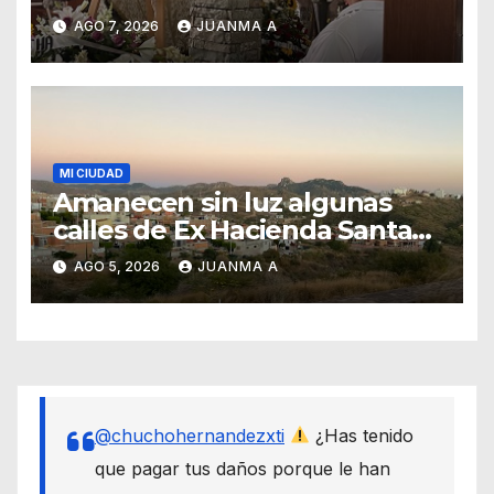
Forasté
AGO 7, 2026
JUANMA A
MI CIUDAD
Amanecen sin luz algunas
calles de Ex Hacienda Santa
Teresa
AGO 5, 2026
JUANMA A
@chuchohernandezxti
¿Has tenido
que pagar tus daños porque le han