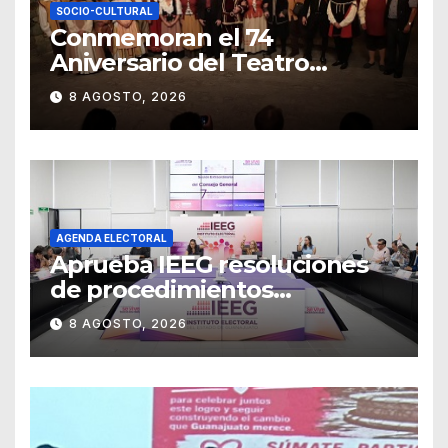
SOCIO-CULTURAL
Conmemoran el 74
Aniversario del Teatro
Universitario con una
8 AGOSTO, 2026
representación del
“Retablillo jovial”
AGENDA ELECTORAL
Aprueba IEEG resoluciones
de procedimientos
sancionadores
8 AGOSTO, 2026