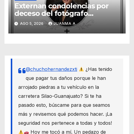
Externan condolencias por
deceso del fotógrafo
Emmanuel Montero
AGO 5, 2026
JUANMA A
@chuchohernandezxti
¿Has tenido
que pagar tus daños porque le han
arrojado piedras a tu vehículo en la
carretera Silao-Guanajuato? Si te ha
pasado esto, búscame para que seamos
más y revisemos qué podemos hacer. ¡La
seguridad nos pertenece a todas y todos!
Hoy me tocó a mí. Un pedazo de