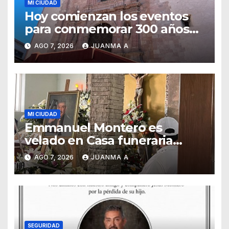
MI CIUDAD
Hoy comienzan los eventos
para conmemorar 300 años
del templo de San Roque
AGO 7, 2026
JUANMA A
MI CIUDAD
Emmanuel Montero es
velado en Casa funeraria
Forasté
AGO 7, 2026
JUANMA A
SEGURIDAD