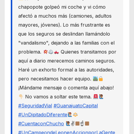
chapopote golpeó mi coche y vi cómo
afectó a muchos más (camiones, adultos
mayores, jóvenes). Lo más frustrante es
que los seguros se deslindan llamándolo
"vandalismo", dejando a las familias con el
problema.
Quienes transitamos por
aquí a diario merecemos caminos seguros.
Haré un exhorto formal a las autoridades,
pero necesitamos hacer equipo.
¡Mándame mensaje o comenta aquí abajo!
No vamos a soltar este tema.
#SeguridadVial
#GuanajuatoCapital
#UnDipitadoDiferente
#CuentaconChucho
✌
☝
#UnCampeondeLeonenAccionporLaGente