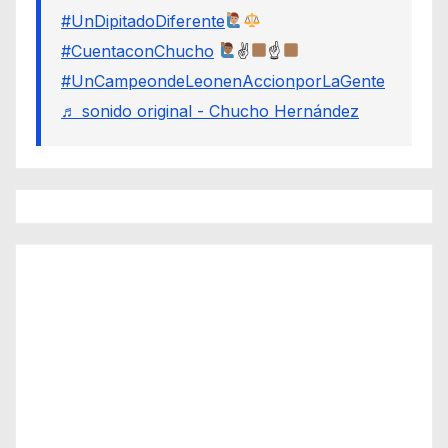
#UnDipitadoDiferente
#CuentaconChucho
✌
☝
#UnCampeondeLeonenAccionporLaGente
♬ sonido original - Chucho Hernández