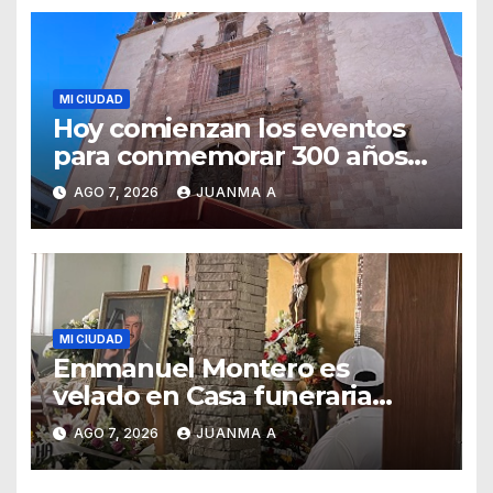
MI CIUDAD
Hoy comienzan los eventos
para conmemorar 300 años
del templo de San Roque
AGO 7, 2026
JUANMA A
MI CIUDAD
Emmanuel Montero es
velado en Casa funeraria
Forasté
AGO 7, 2026
JUANMA A