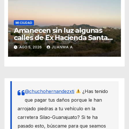
MI CIUDAD
Amanecen sin luz algunas
calles de Ex Hacienda Santa
Teresa
AGO 5, 2026
JUANMA A
@chuchohernandezxti
¿Has tenido
que pagar tus daños porque le han
arrojado piedras a tu vehículo en la
carretera Silao-Guanajuato? Si te ha
pasado esto, búscame para que seamos