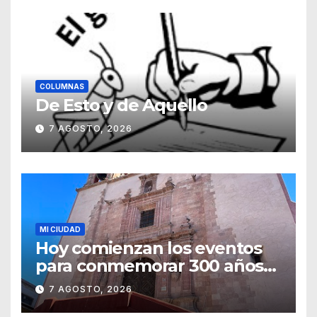
COLUMNAS
De Esto y de Aquello
7 AGOSTO, 2026
MI CIUDAD
Hoy comienzan los eventos
para conmemorar 300 años
del templo de San Roque
7 AGOSTO, 2026