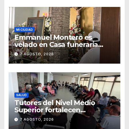
MI CIUDAD
Emmanuel Montero es
velado en Casa funeraria
Forasté
7 AGOSTO, 2026
SALUD
Tutores del Nivel Medio
Superior fortalecen
estrategias para la
7 AGOSTO, 2026
prevención de la violencia en