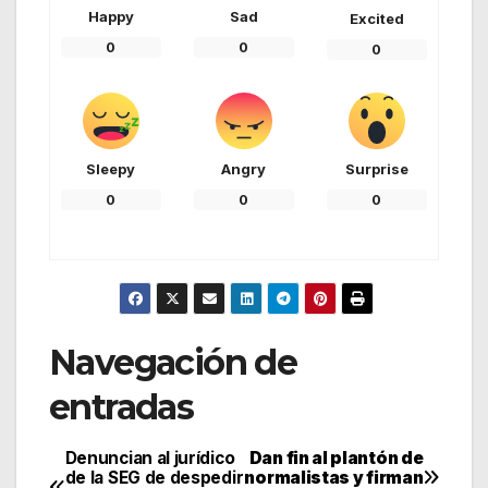
Happy
Sad
Excited
0
0
0
Sleepy
Angry
Surprise
0
0
0
Navegación de
entradas
Denuncian al jurídico
Dan fin al plantón de
de la SEG de despedir
normalistas y firman