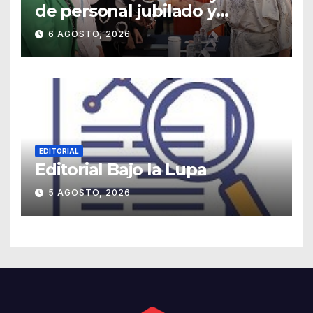
de personal jubilado y
agradece su legado
6 AGOSTO, 2026
EDITORIAL
Editorial Bajo la Lupa
5 AGOSTO, 2026