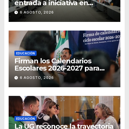
entrada a iniciativa en
materia notarial
6 AGOSTO, 2026
EDUCACIÓN
Firman los Calendarios
Escolares 2026-2027 para
Guanajuato
6 AGOSTO, 2026
EDUCACIÓN
La UG reconoce la trayectoria