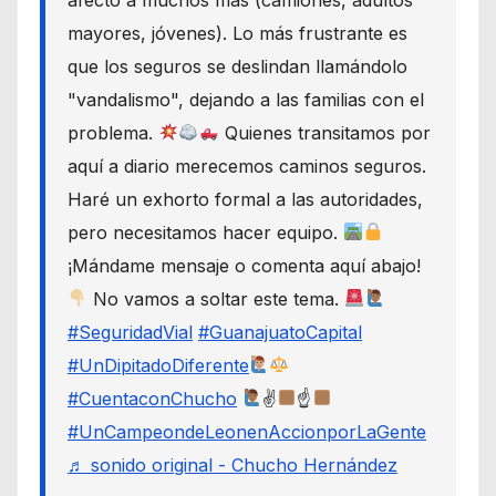
mayores, jóvenes). Lo más frustrante es
que los seguros se deslindan llamándolo
"vandalismo", dejando a las familias con el
problema.
Quienes transitamos por
aquí a diario merecemos caminos seguros.
Haré un exhorto formal a las autoridades,
pero necesitamos hacer equipo.
¡Mándame mensaje o comenta aquí abajo!
No vamos a soltar este tema.
#SeguridadVial
#GuanajuatoCapital
#UnDipitadoDiferente
#CuentaconChucho
✌
☝
#UnCampeondeLeonenAccionporLaGente
♬ sonido original - Chucho Hernández