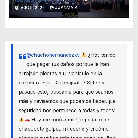
través de los programas de
AGO 5, 2026
JUANMA A
equidad
@chuchohernandezxti
¿Has tenido
que pagar tus daños porque le han
arrojado piedras a tu vehículo en la
carretera Silao-Guanajuato? Si te ha
pasado esto, búscame para que seamos
más y revisemos qué podemos hacer. ¡La
seguridad nos pertenece a todas y todos!
Hoy me tocó a mí. Un pedazo de
chapopote golpeó mi coche y vi cómo
afectó a muchos más (camiones, adultos