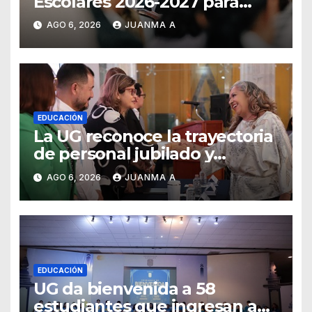
Escolares 2026-2027 para
Guanajuato
AGO 6, 2026
JUANMA A
EDUCACIÓN
La UG reconoce la trayectoria
de personal jubilado y
agradece su legado
AGO 6, 2026
JUANMA A
EDUCACIÓN
UG da bienvenida a 58
estudiantes que ingresan a