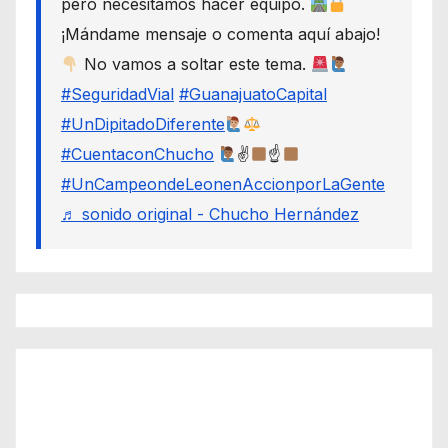
pero necesitamos hacer equipo.
¡Mándame mensaje o comenta aquí abajo!
No vamos a soltar este tema.
#SeguridadVial
#GuanajuatoCapital
#UnDipitadoDiferente
#CuentaconChucho
✌
☝
#UnCampeondeLeonenAccionporLaGente
♬ sonido original - Chucho Hernández