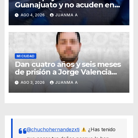
Guanajuato y no acuden en
auxilio de capitalinos ante
AGO 4, 2026
JUANMA A
fuerte lluvia
MI CIUDAD
Dan cuatro años y seis meses
de prisión a Jorge Valencia
Gallo por el delito de cohecho
AGO 3, 2026
JUANMA A
@chuchohernandezxti
¿Has tenido