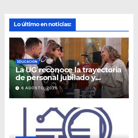
Lo último en noticias:
EDUCACIÓN
La UG reconoce la trayectoria
de personal jubilado y
agradece su legado
6 AGOSTO, 2026