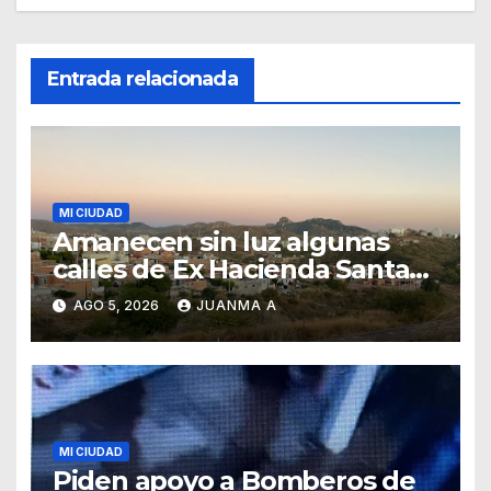
Entrada relacionada
MI CIUDAD
Amanecen sin luz algunas
calles de Ex Hacienda Santa
Teresa
AGO 5, 2026
JUANMA A
MI CIUDAD
Piden apoyo a Bomberos de