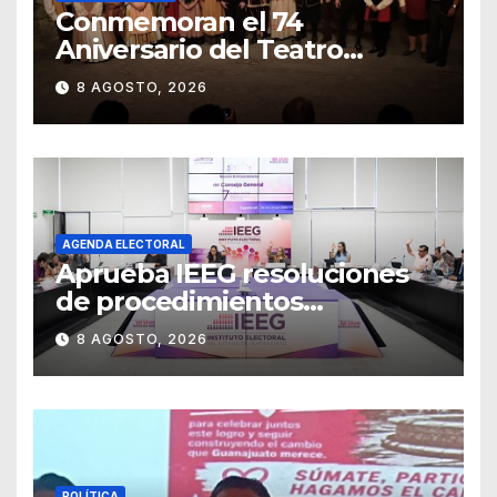
Conmemoran el 74
Aniversario del Teatro
Universitario con una
8 AGOSTO, 2026
representación del
“Retablillo jovial”
AGENDA ELECTORAL
Aprueba IEEG resoluciones
de procedimientos
sancionadores
8 AGOSTO, 2026
POLÍTICA