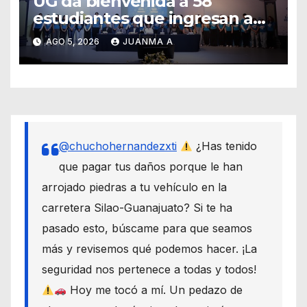
UG da bienvenida a 58
estudiantes que ingresan a
través de los programas de
AGO 5, 2026
JUANMA A
equidad
@chuchohernandezxti
¿Has tenido
que pagar tus daños porque le han
arrojado piedras a tu vehículo en la
carretera Silao-Guanajuato? Si te ha
pasado esto, búscame para que seamos
más y revisemos qué podemos hacer. ¡La
seguridad nos pertenece a todas y todos!
Hoy me tocó a mí. Un pedazo de