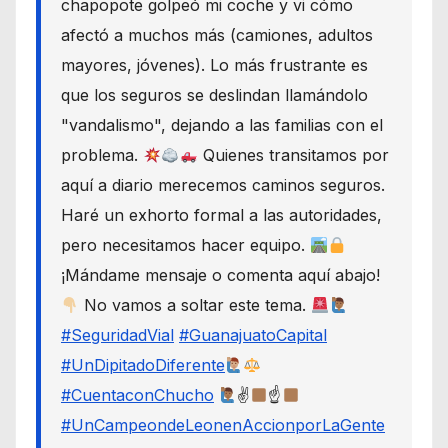
chapopote golpeó mi coche y vi cómo
afectó a muchos más (camiones, adultos
mayores, jóvenes). Lo más frustrante es
que los seguros se deslindan llamándolo
"vandalismo", dejando a las familias con el
problema.
Quienes transitamos por
aquí a diario merecemos caminos seguros.
Haré un exhorto formal a las autoridades,
pero necesitamos hacer equipo.
¡Mándame mensaje o comenta aquí abajo!
No vamos a soltar este tema.
#SeguridadVial
#GuanajuatoCapital
#UnDipitadoDiferente
#CuentaconChucho
✌
☝
#UnCampeondeLeonenAccionporLaGente