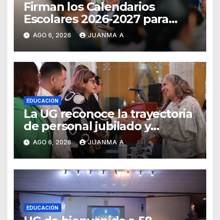
Firman los Calendarios
Escolares 2026-2027 para
Guanajuato
AGO 6, 2026
JUANMA A
EDUCACIÓN
La UG reconoce la trayectoria
de personal jubilado y
agradece su legado
AGO 6, 2026
JUANMA A
EDUCACIÓN