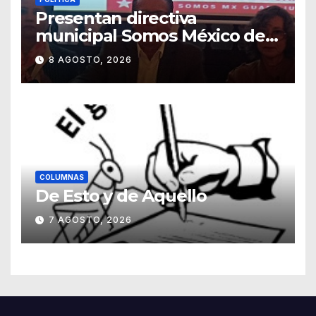
Presentan directiva
municipal Somos México de
Guanajuato
8 AGOSTO, 2026
COLUMNAS
De Esto y de Aquello
7 AGOSTO, 2026