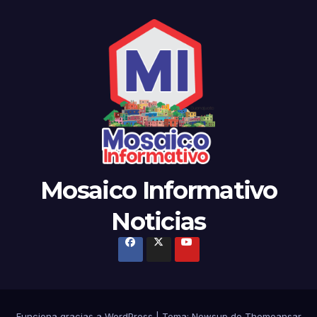
Mosaico Informativo
Noticias
Funciona gracias a WordPress
|
Tema:
Newsup
de
Themeansar