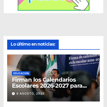
Lo último en noticias:
EDUCACIÓN
Firman los Calendarios
Escolares 2026-2027 para
Guanajuato
6 AGOSTO, 2026