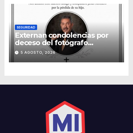
SEGURIDAD
Externan condolencias por
deceso del fotógrafo
Emmanuel Montero
5 AGOSTO, 2026