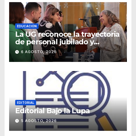
EDUCACIÓN
La UG reconoce la trayectoria
de personal jubilado y
agradece su legado
6 AGOSTO, 2026
EDITORIAL
Editorial Bajo la Lupa
5 AGOSTO, 2026