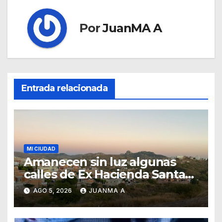
Por
JuanMA A
Entrada relacionada
MI CIUDAD
Amanecen sin luz algunas
calles de Ex Hacienda Santa
Teresa
AGO 5, 2026
JUANMA A