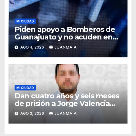
MI CIUDAD
Piden apoyo a Bomberos de
Guanajuato y no acuden en
auxilio de capitalinos ante
AGO 4, 2026
JUANMA A
fuerte lluvia
MI CIUDAD
Dan cuatro años y seis meses
de prisión a Jorge Valencia
Gallo por el delito de cohecho
AGO 3, 2026
JUANMA A