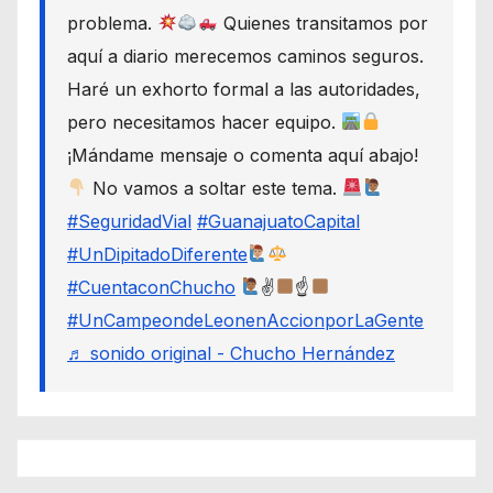
problema.
Quienes transitamos por
aquí a diario merecemos caminos seguros.
Haré un exhorto formal a las autoridades,
pero necesitamos hacer equipo.
¡Mándame mensaje o comenta aquí abajo!
No vamos a soltar este tema.
#SeguridadVial
#GuanajuatoCapital
#UnDipitadoDiferente
#CuentaconChucho
✌
☝
#UnCampeondeLeonenAccionporLaGente
♬ sonido original - Chucho Hernández