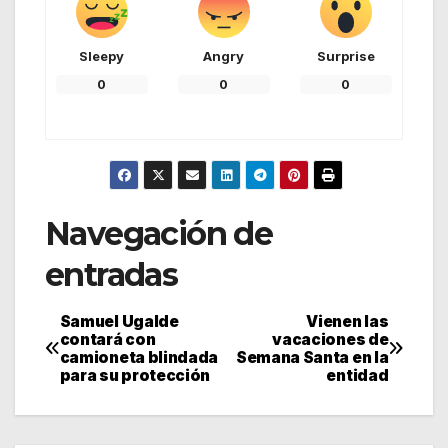
Sleepy
Angry
Surprise
0
0
0
Navegación de
entradas
Samuel Ugalde
Vienen las
contará con
vacaciones de
camioneta blindada
Semana Santa en la
para su protección
entidad