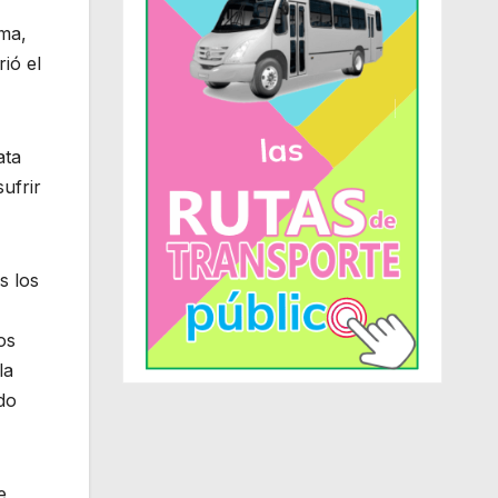
oma,
ió el
ata
ufrir
s los
os
la
do
e