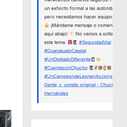
un exhorto formal a las autoridades,
pero necesitamos hacer equipo.
¡Mándame mensaje o comenta
aquí abajo!
No vamos a soltar
este tema.
#SeguridadVial
#GuanajuatoCapital
#UnDipitadoDiferente
#CuentaconChucho
✌
☝
#UnCampeondeLeonenAccionporLa
Gente
♬ sonido original - Chucho
Hernández