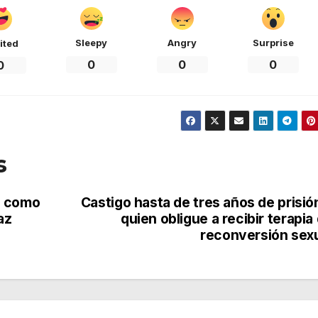
Sleepy
Angry
Surprise
ited
0
0
0
0
s
s como
Castigo hasta de tres años de prisió
az
quien obligue a recibir terapia
reconversión sex