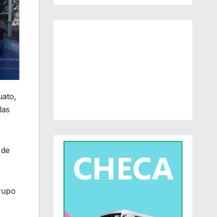
uato,
las
 de
grupo