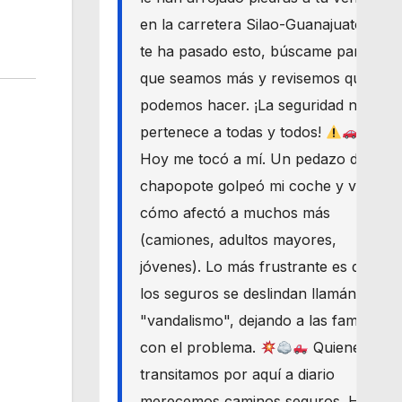
en la carretera Silao-Guanajuato? Si
te ha pasado esto, búscame para
que seamos más y revisemos qué
podemos hacer. ¡La seguridad nos
pertenece a todas y todos!
Hoy me tocó a mí. Un pedazo de
chapopote golpeó mi coche y vi
cómo afectó a muchos más
(camiones, adultos mayores,
jóvenes). Lo más frustrante es que
los seguros se deslindan llamándolo
"vandalismo", dejando a las familias
con el problema.
Quienes
transitamos por aquí a diario
merecemos caminos seguros. Haré