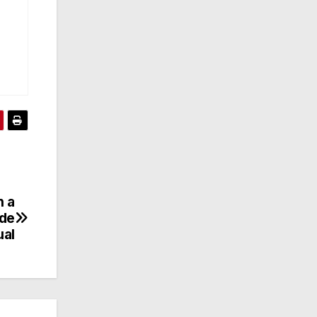
n a
 de
ual