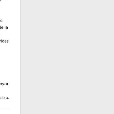
ue
e la
ridas
ayor,
lizó.