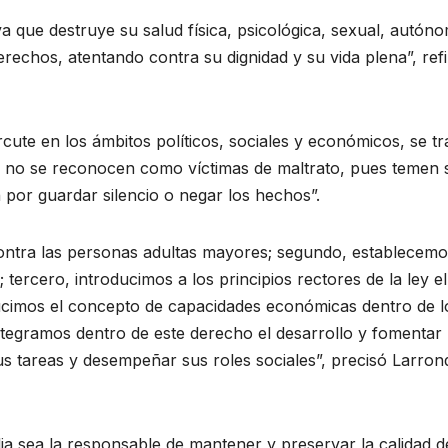
a que destruye su salud física, psicológica, sexual, autón
echos, atentando contra su dignidad y su vida plena”, refir
cute en los ámbitos políticos, sociales y económicos, se tr
 no se reconocen como víctimas de maltrato, pues temen s
 por guardar silencio o negar los hechos”.
contra las personas adultas mayores; segundo, establecemo
tercero, introducimos a los principios rectores de la ley el
oducimos el concepto de capacidades económicas dentro de l
tegramos dentro de este derecho el desarrollo y fomentar 
us tareas y desempeñar sus roles sociales”, precisó Larron
ia sea la responsable de mantener y preservar la calidad d