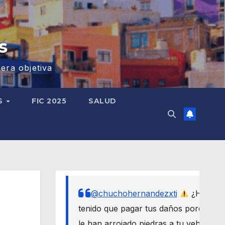
s
era objetiva
S
FIC 2025
SALUD
@chuchohernandezxti
¿Has
tenido que pagar tus daños porque
le han arrojado piedras a tu vehículo