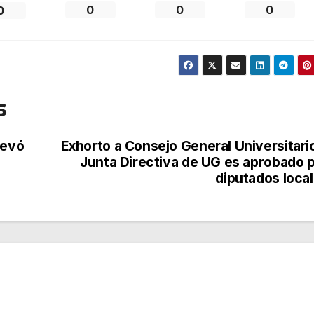
0
0
0
0
s
levó
Exhorto a Consejo General Universitari
Junta Directiva de UG es aprobado 
diputados loca