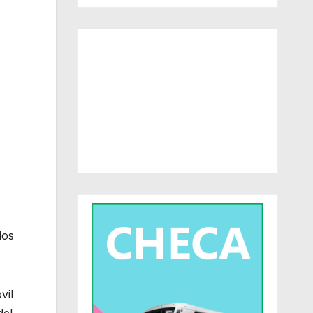
los
vil
del