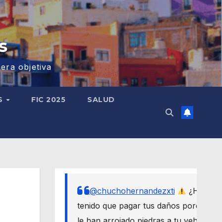
s
era objetiva
S
FIC 2025
SALUD
@chuchohernandezxti
¿Has
tenido que pagar tus daños porque
le han arrojado piedras a tu vehículo