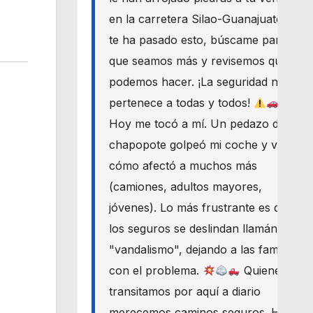
en la carretera Silao-Guanajuato? Si
te ha pasado esto, búscame para
que seamos más y revisemos qué
podemos hacer. ¡La seguridad nos
pertenece a todas y todos!
Hoy me tocó a mí. Un pedazo de
chapopote golpeó mi coche y vi
cómo afectó a muchos más
(camiones, adultos mayores,
jóvenes). Lo más frustrante es que
los seguros se deslindan llamándolo
"vandalismo", dejando a las familias
con el problema.
Quienes
transitamos por aquí a diario
merecemos caminos seguros. Haré