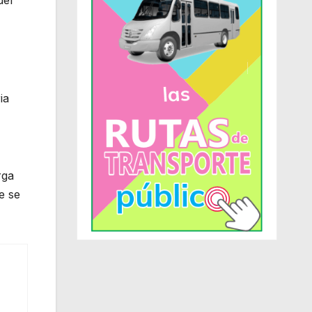
ia
rga
e se