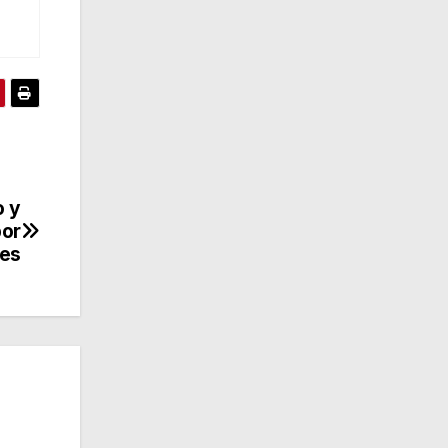
o y
por
les