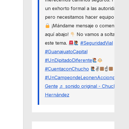
un exhorto formal a las autoridades,
pero necesitamos hacer equipo.
¡Mándame mensaje o comenta
aquí abajo!
No vamos a soltar
este tema.
#SeguridadVial
#GuanajuatoCapital
#UnDipitadoDiferente
#CuentaconChucho
✌
☝
#UnCampeondeLeonenAccionporLa
Gente
♬ sonido original - Chucho
Hernández